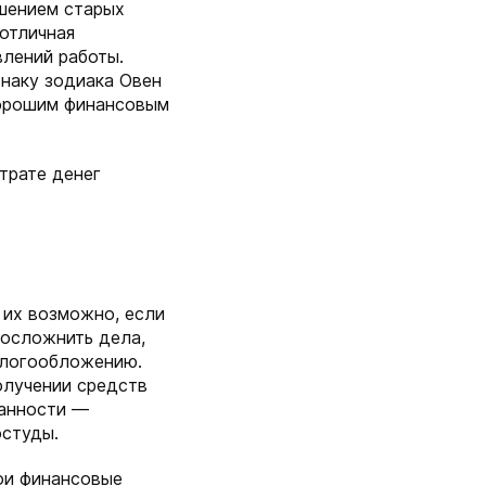
ашением старых
 отличная
лений работы.
Знаку зодиака Овен
хорошим финансовым
 трате денег
 их возможно, если
 осложнить дела,
алогообложению.
олучении средств
данности —
остуды.
вои финансовые