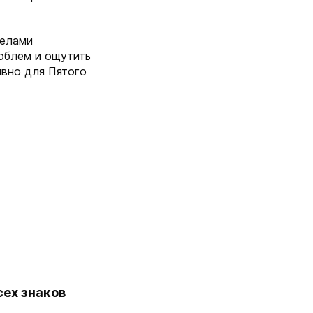
делами
роблем и ощутить
вно для Пятого
сех знаков