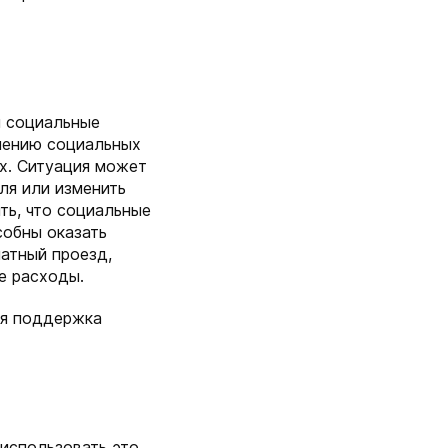
и социальные
лению социальных
их. Ситуация может
ля или изменить
ть, что социальные
собны оказать
атный проезд,
е расходы.
ая поддержка
 использовать это