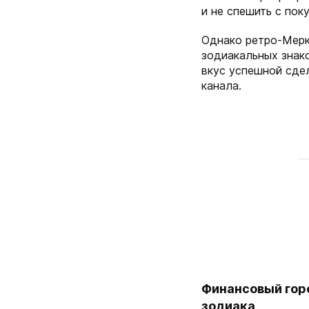
и не спешить с пок
Однако ретро-Мерк
зодиакальных знако
вкус успешной сде
канала.
Финансовый горо
зодиака