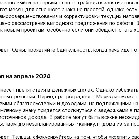
запно выйти на первый план потребность заняться пог
от месяц для огненного знака не простой, однако есть
амосовершенствования и корректировки текущих направ
шанс рассмотрения выгодного предложения по работе. 
 к новым проектам, особенно если они обещают стать 
вет: Овны, проявляйте бдительность, когда речь идет о
п на апрель 2024
инесет препятствия в денежных делах. Однако избежать
ешных решений. Период ретроградного Меркурия может
овыми обязательствами и доходами, не подлежащими н
емляному знаку придется столкнуться с задержками в п
источников дохода. В работе могут быть всякие неожи
ьством до незапланированных «каникул» дома из-за пр
вет: Тельцы, сфокусируйтесь на том, чтобы укрепить с