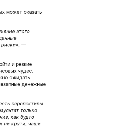
ых может оказать
лияние этого
иданные
 риски», —
ойти и резкие
нсовых чудес.
ожно ожидать
незапные денежные
есть перспективы
езультат только
низ, как будто
ак ни крути, чаши