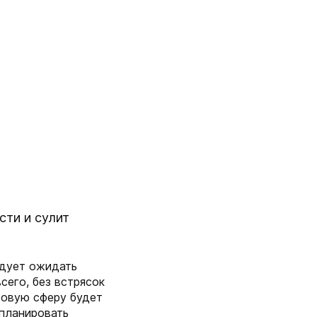
сти и сулит
едует ожидать
сего, без встрясок
совую сферу будет
 планировать