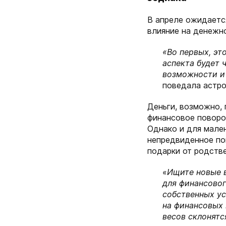
В апреле ожидаетс
влияние на денежно
«Во первых, эт
аспекта будет 
возможности и 
поведала астро
Деньги, возможно, 
финансовое поворот
Однако и для мале
непредвиденное по
подарки от родств
«
Ищите новые в
для финансовог
собственных уси
на финансовых г
весов склонятс