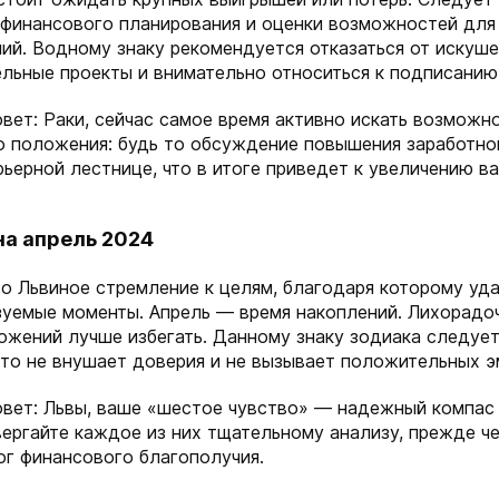
 финансового планирования и оценки возможностей для
ий. Водному знаку рекомендуется отказаться от искуш
ельные проекты и внимательно относиться к подписанию
вет: Раки, сейчас самое время активно искать возможн
о положения: будь то обсуждение повышения заработно
ьерной лестнице, что в итоге приведет к увеличению в
на апрель 2024
о Львиное стремление к целям, благодаря которому уд
зуемые моменты. Апрель — время накоплений. Лихорадо
ожений лучше избегать. Данному знаку зодиака следуе
кто не внушает доверия и не вызывает положительных э
овет: Львы, ваше «шестое чувство» — надежный компас
ергайте каждое из них тщательному анализу, прежде че
ог финансового благополучия.