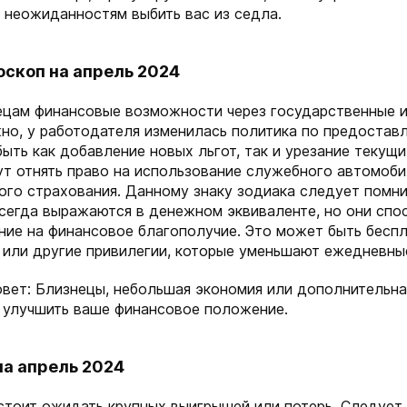
е неожиданностям выбить вас из седла.
оскоп на апрель 2024
ецам финансовые возможности через государственные 
но, у работодателя изменилась политика по предостав
ыть как добавление новых льгот, так и урезание текущ
ут отнять право на использование служебного автомоби
ого страхования. Данному знаку зодиака следует помни
всегда выражаются в денежном эквиваленте, но они спо
ние на финансовое благополучие. Это может быть беспл
е или другие привилегии, которые уменьшают ежедневны
овет: Близнецы, небольшая экономия или дополнительн
 улучшить ваше финансовое положение.
на апрель 2024
стоит ожидать крупных выигрышей или потерь. Следует