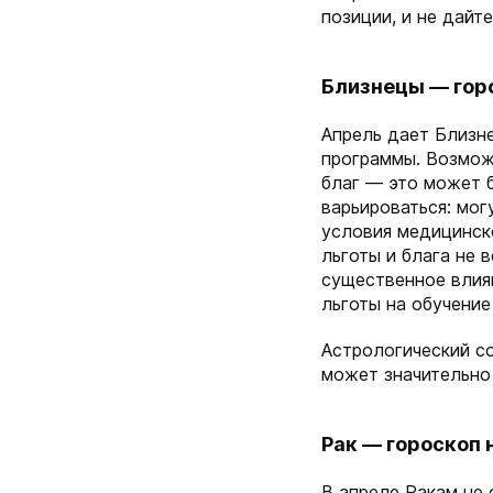
позиции, и не дайт
Близнецы — гор
Апрель дает Близн
программы. Возмож
благ — это может б
варьироваться: мог
условия медицинск
льготы и блага не 
существенное влия
льготы на обучени
Астрологический с
может значительно
Рак — гороскоп 
В апреле Ракам не 