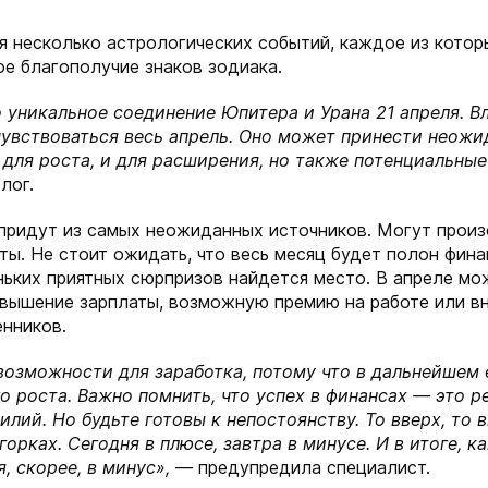
я несколько астрологических событий, каждое из котор
е благополучие знаков зодиака.
о уникальное соединение Юпитера и Урана 21 апреля. В
чувствоваться весь апрель. Оно может принести неож
для роста, и для расширения, но также потенциальные
лог.
придут из самых неожиданных источников. Могут произ
ы. Не стоит ожидать, что весь месяц будет полон фина
ньких приятных сюрпризов найдется место. В апреле м
вышение зарплаты, возможную премию на работе или в
енников.
озможности для заработка, потому что в дальнейшем 
о роста. Важно помнить, что успех в финансах — это р
лий. Но будьте готовы к непостоянству. То вверх, то в
орках. Сегодня в плюсе, завтра в минусе. И в итоге, к
я, скорее, в минус», —
предупредила специалист.