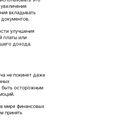
 увеличения
ения вкладывать
 документов.
ости улучшения
й платы или
ашего дохода.
ача не покинет даже
чных
т быть осторожным
моций.
 в мире финансовых
м принять