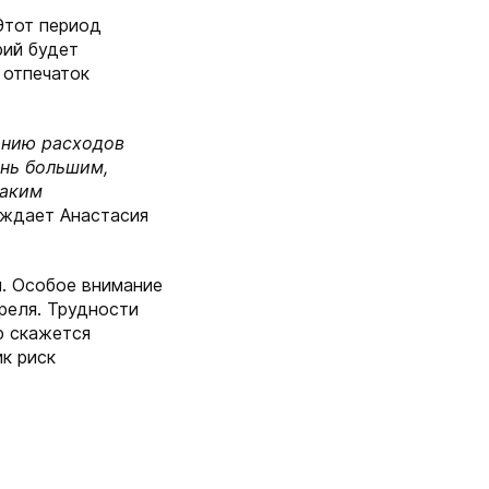
Этот период
рий будет
 отпечаток
анию расходов
ень большим,
таким
ждает Анастасия
и. Особое внимание
преля. Трудности
ю скажется
к риск